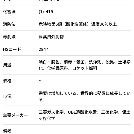
化審法
(1)-419
消防法
危険物第6類（酸化性液体）濃度36％以上
毒劇法
医薬用外劇物
HSコード
2847
漂白・脱色、消毒・殺菌、洗浄剤、脱臭、土壌浄
用途
化、化学品原料、ロケット燃料
価格
ｰ
需要は増加している、世界的に堅調に成長してい
市況
る。
三菱ガス化学、UBE過酸化水素、三徳化学、保土
主要メーカー
ヶ谷化学
備考
ｰ