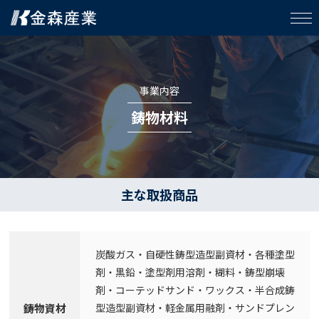
事業内容
鋳物材料
主な取扱商品
炭酸ガス・自硬性鋳型造型副資材・各種塗型
剤・黒鉛・塗型剤用溶剤・糊料・鋳型崩壊
剤・コーテッドサンド・ワックス・半合成鋳
鋳物資材
型造型副資材・軽金属用融剤・サンドプレン